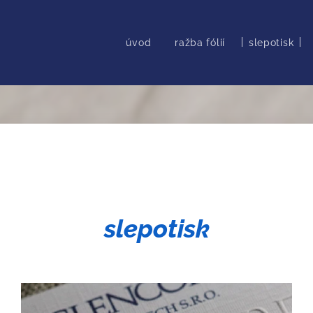
úvod
ražba fólií
slepotisk
slepotisk