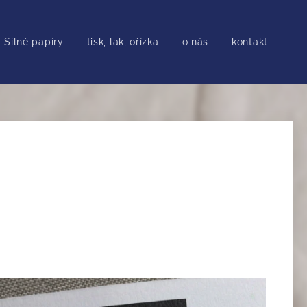
Silné papíry
tisk, lak, ořízka
o nás
kontakt